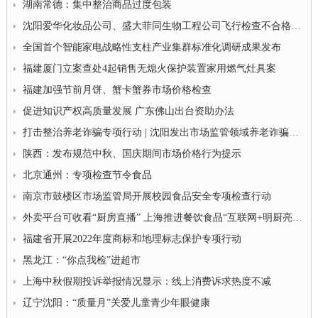
湖南常德：集中整治商品过度包装
沈阳爱华化妆品公司、盛大菲同生物工程公司飞行检查不合格被立案
全国首个智能家电战略性支柱产业集群标准化调研成果发布
福建厦门立案查处4起销售无熄火保护装置家用燃气灶具案
福建加强节前月饼、蟹卡蟹券市场价格检查
促进知识产权高质量发展 广东佛山出台资助办法
打击整治养老诈骗专项行动 | 沈阳发出市场监管领域养老诈骗常见违法行为查办工作指引清单
陕西：发布规范中秋、国庆期间市场价格行为提示
北京通州：专项检查节令食品
南京市鼓楼区市场监管局开展校园食品安全专项检查行动
外卖平台可收看“厨房直播” 上海推进餐饮食品“互联网+明厨亮灶”工程
福建省开展2022年度商标和地理标志保护专项行动
黑龙江：“你点我检”进超市
上海中秋假期投诉举报情况显示：线上消费诉求热度不减
辽宁沈阳：“质量月”关爱儿童青少年眼健康