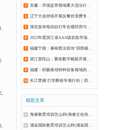
安徽：市场监管领域重大违法行为举报最高奖励百万元
3
辽宁大连持续开展反餐饮浪费专项整治行动
4
湖北发布电动自行车合规经营与安全消费提示
5
及
2022年度浙江省AAA级农批市场落户宁波
6
福建宁德：奏响普法宣传“四部曲” 构筑药品安全“防火墙”
7
浙江普陀山：聚焦数字赋能开展联合监管
8
堂
福建：积极推动特种设备领域岗位实战大练兵
9
长江禁捕 打非断链专项行动｜四川成都发布3起典型案例
10
式。
精彩文章
海睿教育培训怎么样(海睿文化传媒有限公司)
浦金国际教育培训怎么样(浦金国际教育培训怎么样可靠吗)
面。